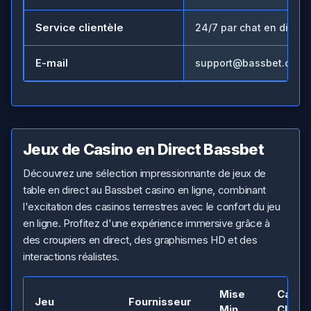
Service clientèle
24/7 par chat en direct
E-mail
support@bassbet.com
Jeux de Casino en Direct Bassbet
Découvrez une sélection impressionnante de jeux de
table en direct au Bassbet casino en ligne, combinant
l'excitation des casinos terrestres avec le confort du jeu
en ligne. Profitez d'une expérience immersive grâce à
des croupiers en direct, des graphismes HD et des
interactions réalistes.
Mise
Caract
Jeu
Fournisseur
Min
Clé