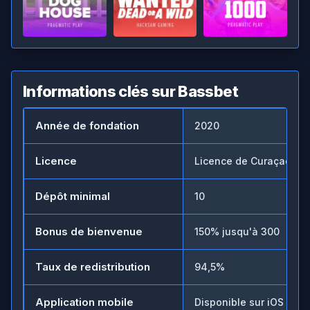
Informations clés sur Bassbet
Année de fondation
2020
Licence
Licence de Curaçao
Dépôt minimal
10
Bonus de bienvenue
150% jusqu'à 300
Taux de redistribution
94,5%
Application mobile
Disponible sur iOS et A