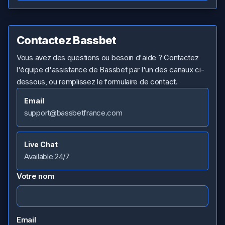
Contactez Bassbet
Vous avez des questions ou besoin d'aide ? Contactez
l'équipe d'assistance de Bassbet par l'un des canaux ci-
dessous, ou remplissez le formulaire de contact.
Email
support@bassbetfrance.com
Live Chat
Available 24/7
Votre nom
Email