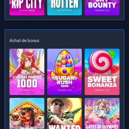
Achat de bonus