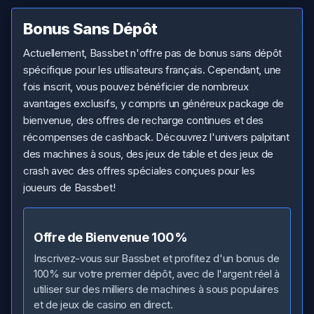
Bonus Sans Dépôt
Actuellement, Bassbet n'offre pas de bonus sans dépôt
spécifique pour les utilisateurs français. Cependant, une
fois inscrit, vous pouvez bénéficier de nombreux
avantages exclusifs, y compris un généreux package de
bienvenue, des offres de recharge continues et des
récompenses de cashback. Découvrez l'univers palpitant
des machines à sous, des jeux de table et des jeux de
crash avec des offres spéciales conçues pour les
joueurs de Bassbet!
Offre de Bienvenue 100%
Inscrivez-vous sur Bassbet et profitez d'un bonus de
100% sur votre premier dépôt, avec de l'argent réel à
utiliser sur des milliers de machines à sous populaires
et de jeux de casino en direct.