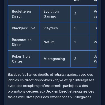
Roulette en
Evolution
Vue mu
2
Direct
Gaming
camér
Blackjack Live
Playtech
5
Tables
Baccarat en
NetEnt
1
Pari s
Direct
Poker Trois
Jackp
Microgaming
3
Cartes
Progre
Bassbet facilite les dépôts et retraits rapides, avec des
lobbies en direct disponibles 24h/24 et 7j/7. Interagissez
avec des croupiers professionnels, participez à des
promotions dédiées aux Jeux en Direct et rejoignez des
tables exclusives pour des expériences VIP inégalées.