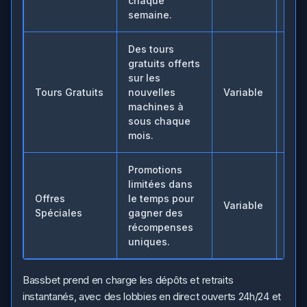
chaque
semaine.
Des tours
gratuits offerts
sur les
Part
Tours Gratuits
nouvelles
Variable
pro
machines à
men
sous chaque
mois.
Promotions
limitées dans
Offres
le temps pour
S'a
Variable
Spéciales
gagner des
la 
récompenses
uniques.
Bassbet prend en charge les dépôts et retraits
instantanés, avec des lobbies en direct ouverts 24h/24 et