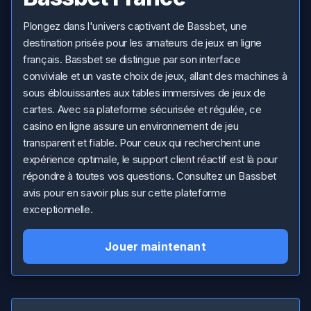
Plongez dans l'univers captivant de Bassbet, une
destination prisée pour les amateurs de jeux en ligne
français. Bassbet se distingue par son interface
conviviale et un vaste choix de jeux, allant des machines à
sous éblouissantes aux tables immersives de jeux de
cartes. Avec sa plateforme sécurisée et régulée, ce
casino en ligne assure un environnement de jeu
transparent et fiable. Pour ceux qui recherchent une
expérience optimale, le support client réactif est là pour
répondre à toutes vos questions. Consultez un Bassbet
avis pour en savoir plus sur cette plateforme
exceptionnelle.
Jouer maintenant