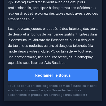
7j/7. Interagissez directement avec des croupiers
professionnels, participez à des promotions dédiées aux
jeux en direct et rejoignez des tables exclusives avec des
expériences VIP.
Les nouveaux joueurs ont accès à des tutoriels, des tours
de démo et un bonus de bienvenue gratifiant. Entrez dans
la communauté vibrante de Bassbet et jouez à des jeux
de table, des roulettes éclairs et des jeux télévisés à la
mode depuis votre mobile, PC ou tablette — tout avec
une confidentialité, une sécurité totale, et un gameplay
équitable sous licence. Avis Bassbet.
Réclamer le Bonus
Tous les bonus ont des exigences de mise équitables et sont
adaptés aux joueurs français. Surveillez les offres
saisonnières et profitez-en davantage chez Bassbet !